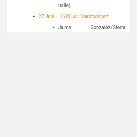
Italië)
27 Juni – 16.00 uur Marktconcert
Jaime González/Sierra
(Spanje)
04 Juli – 16.00 uur Marktconcert
Benjamin Krause (Duitsland)
11 Juli – 16.00 uur Marktconcert
Annemiek Zeldenrust
(Nederland)
18 Juli – 14:00 uur Menkemaborg (grote
zaal)
borg entree verschuldigd
Márton Lénart, orgel en Csenge