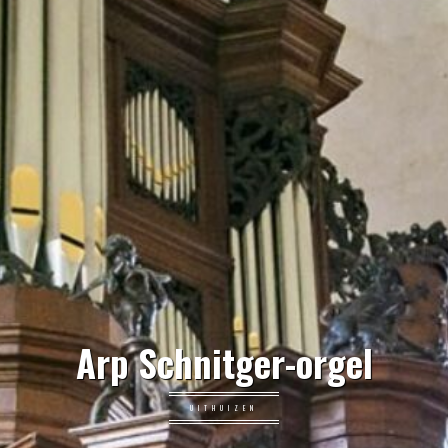
Arp Schnitger-orgel
UITHUIZEN