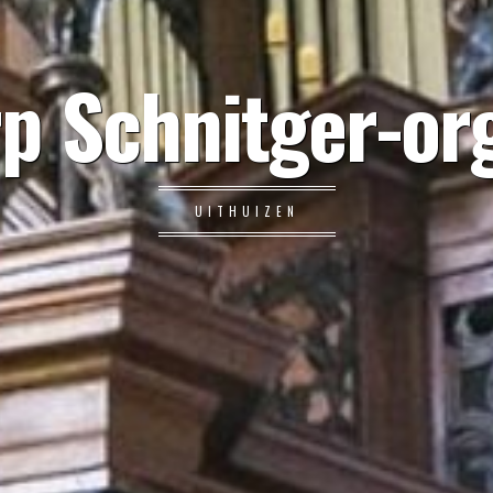
p Schnitger-or
UITHUIZEN